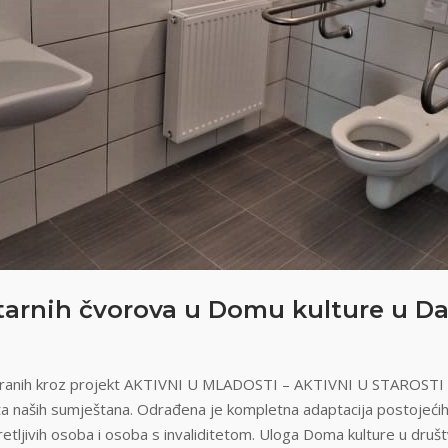
tarnih čvorova u Domu kulture u D
uranih kroz projekt AKTIVNI U MLADOSTI – AKTIVNI U STAROSTI ostv
vota naših sumještana. Odrađena je kompletna adaptacija postojećih
etljivih osoba i osoba s invaliditetom. Uloga Doma kulture u društ