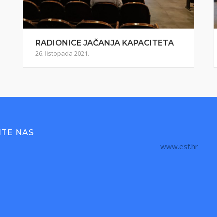
RADIONICE JAČANJA KAPACITETA
26. listopada 2021.
ITE NAS
www.esf.hr