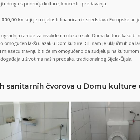
i udruga s područja kulture, koncerti i predavanja.
.000,00 kn
koji je u cijelosti financiran iz sredstava Europske uni
i ugradnja rampe za invalide na ulazu u salu Doma kulture kako bi
io omogućen lakši ulazak u Dom kulture. Cilj nam je uključiti ih da 
ć u mjesecu travnju biti će im omogućeno da sudjeluju na kulturnom
 događaja u životima naših predaka, tradicionalnog Sijela-Čijala.
ćih sanitarnih čvorova u Domu kulture 